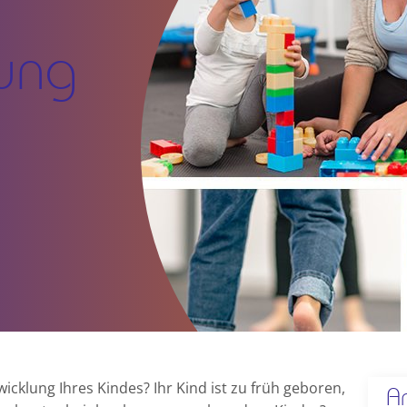
rung
cklung Ihres Kindes? Ihr Kind ist zu früh geboren,
A