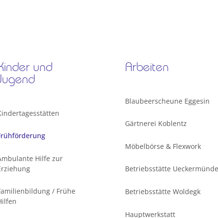
Kinder und
Arbeiten
Jugend
Blaubeerscheune Eggesin
Kindertagesstätten
Gärtnerei Koblentz
Frühförderung
Möbelbörse & Flexwork
Ambulante Hilfe zur
Erziehung
Betriebsstätte Ueckermünd
Familienbildung / Frühe
Betriebsstätte Woldegk
Hilfen
Hauptwerkstatt