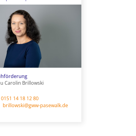
ühförderung
u Carolin Brillowski
0151 14 18 12 80
brillowski@gww-pasewalk.de